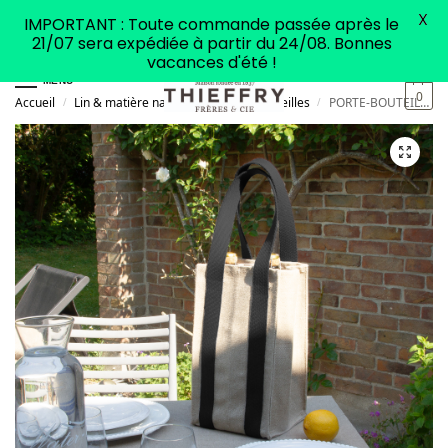
X
IMPORTANT : Toute commande passée après le
21/07 sera expédiée à partir du 24/08. Bonnes
vacances d'été !
MENU
0
Accueil
Lin & matière naturelle
Porte-bouteilles
PORTE-BOUTEILLES en lin 4 compartiments anses Noires
/
/
/