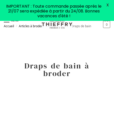
X
IMPORTANT : Toute commande passée après le
21/07 sera expédiée à partir du 24/08. Bonnes
vacances d'été !
MENU
0
Accueil
Articles à broder
Linge de bain
Draps de bain
/
/
/
Draps de bain à
broder