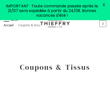
X
IMPORTANT : Toute commande passée après le
21/07 sera expédiée à partir du 24/08. Bonnes
vacances d'été !
MENU
0
Accueil
Coupons & tissus
/
Coupons & Tissus