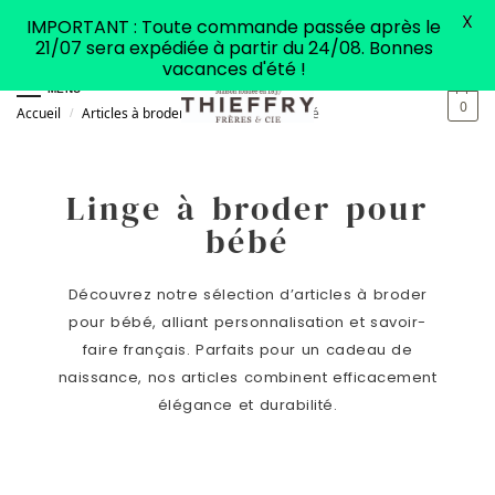
X
IMPORTANT : Toute commande passée après le
21/07 sera expédiée à partir du 24/08. Bonnes
vacances d'été !
MENU
0
Accueil
Articles à broder
Articles pour bébé
/
/
Linge à broder
pour
bébé
Découvrez notre sélection d’articles à broder
pour bébé, alliant personnalisation et savoir-
faire français. Parfaits pour un cadeau de
naissance, nos articles combinent efficacement
élégance et durabilité.