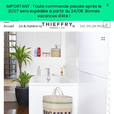
X
IMPORTANT : Toute commande passée après le
21/07 sera expédiée à partir du 24/08. Bonnes
vacances d'été !
MENU
0
Accueil
Lin & matière naturelle
Sacs Pagaille
SAC EN LIN PAGAILLE Monogramme Vert
/
/
/