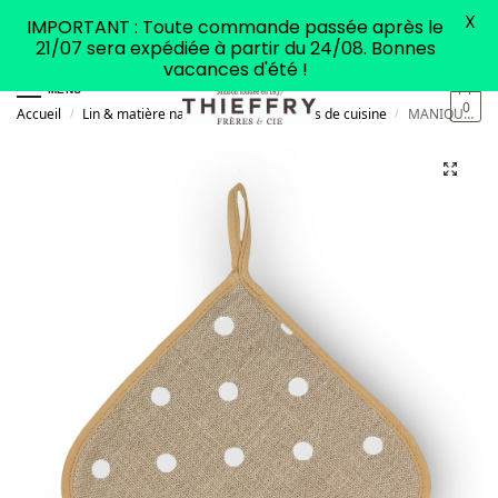
X
IMPORTANT : Toute commande passée après le
21/07 sera expédiée à partir du 24/08. Bonnes
vacances d'été !
MENU
0
Accueil
Lin & matière naturelle
Accessoires de cuisine
MANIQUE en Lin Mercantour Pois blancs
/
/
/