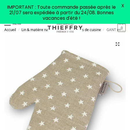
X
IMPORTANT : Toute commande passée après le
21/07 sera expédiée à partir du 24/08. Bonnes
vacances d'été !
MENU
0
Accueil
Lin & matière naturelle
Accessoires de cuisine
GANT en Lin Mercantour Etoiles Blanches
/
/
/