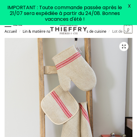
X
IMPORTANT : Toute commande passée après le
21/07 sera expédiée à partir du 24/08. Bonnes
vacances d'été !
MENU
0
Accueil
Lin & matière naturelle
Accessoires de cuisine
Lot de cuisine en Lin Mononogramme Rouge
/
/
/