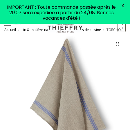
X
IMPORTANT : Toute commande passée après le
21/07 sera expédiée à partir du 24/08. Bonnes
vacances d'été !
MENU
0
Accueil
Lin & matière naturelle
Accessoires de cuisine
TORCHON en Lin Monogramme Bleu
/
/
/