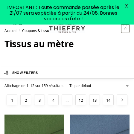
X
IMPORTANT : Toute commande passée après le
21/07 sera expédiée à partir du 24/08. Bonnes
vacances d'été !
MENU
0
Accueil
Coupons & tissus
Tissus au mètre
/
/
Tissus au mètre
SHOW FILTERS
Affichage de 1–12 sur 159 résultats
1
2
3
4
…
12
13
14