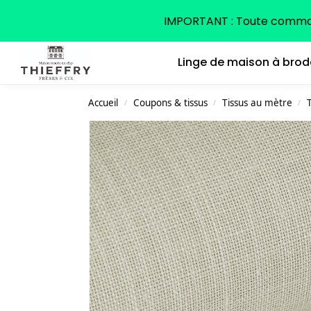
Search
IMPORTANT : Toute command
Linge de maison à brod
Accueil
Coupons & tissus
Tissus au mètre
T
/
/
/