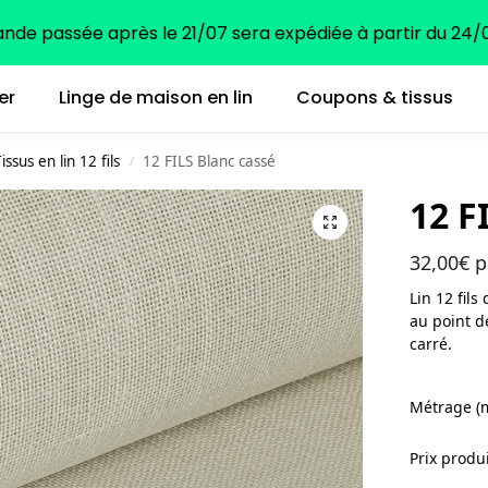
e passée après le 21/07 sera expédiée à partir du 24/0
er
Linge de maison en lin
Coupons & tissus
issus en lin 12 fils
12 FILS Blanc cassé
/
12 F
32,00
€
p
Lin 12 fils
au point d
carré.
Métrage (
Prix produ