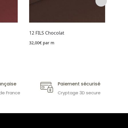
12 FILS Chocolat
12 FI
32,00
€
par m
32,00
ançaise
Paiement sécurisé
 de France
Cryptage 3D secure