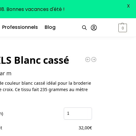
X
8. Bonnes vacances d'été !
Professionnels
Blog
0,00
€
0
Recherche
ILS Blanc cassé
ar m
 de couleur blanc cassé idéal pour la broderie
e croix. Ce tissu fait 235 grammes au mètre
m)
it
32,00
€