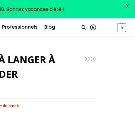
X
8. Bonnes vacances d'été !
Professionnels
Blog
0,00
€
0
Recherche
 À LANGER À
DER
e de stock