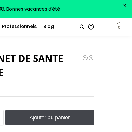
X
8. Bonnes vacances d'été !
Professionnels
Blog
0,00
€
0
Recherche
NET DE SANTE
E
k
Ajouter au panier