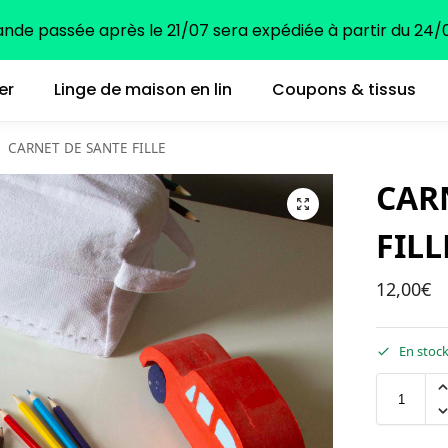
e passée après le 21/07 sera expédiée à partir du 24/0
er
Linge de maison en lin
Coupons & tissus
CARNET DE SANTE FILLE
CAR
FILL
12,00
€
En stoc