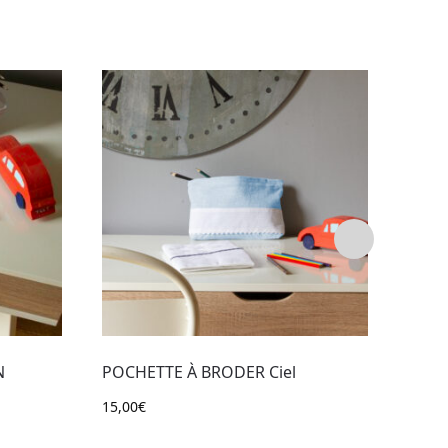
N
POCHETTE À BRODER Ciel
TROU
15,00
€
28,00