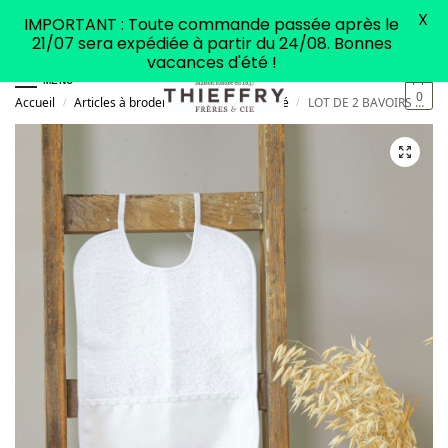
X
IMPORTANT : Toute commande passée après le
21/07 sera expédiée à partir du 24/08. Bonnes
vacances d'été !
MENU
0
Accueil
Articles à broder
Articles pour bébé
LOT DE 2 BAVOIRS MIXTE A BRODER Blanc
/
/
/