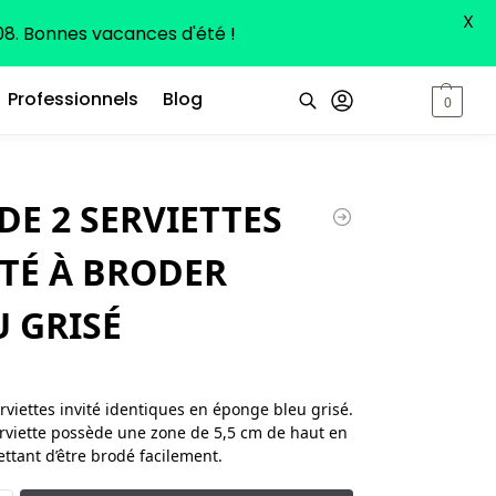
X
8. Bonnes vacances d'été !
Professionnels
Blog
0,00
€
0
Recherche
DE 2 SERVIETTES
ITÉ À BRODER
U GRISÉ
erviettes invité identiques en éponge bleu grisé.
viette possède une zone de 5,5 cm de haut en
ttant d’être brodé facilement.