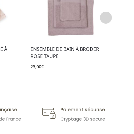
É À
ENSEMBLE DE BAIN À BRODER
SERV
ROSE TAUPE
BLA
25,00
€
8,50
€
ançaise
Paiement sécurisé
 de France
Cryptage 3D secure