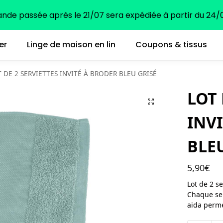
e passée après le 21/07 sera expédiée à partir du 24/0
er
Linge de maison en lin
Coupons & tissus
 DE 2 SERVIETTES INVITÉ À BRODER BLEU GRISÉ
LOT 
INV
BLE
5,90
€
Lot de 2 s
Chaque ser
aida perme