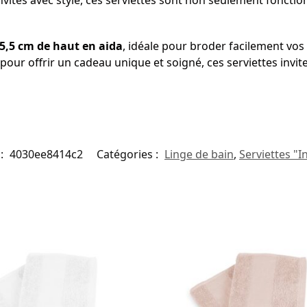
invités avec style, ces serviettes sont non seulement foncti
5,5 cm de haut en aida
, idéale pour broder facilement vos 
our offrir un cadeau unique et soigné, ces serviettes invite
:
4030ee8414c2
Catégories :
Linge de bain
,
Serviettes "I