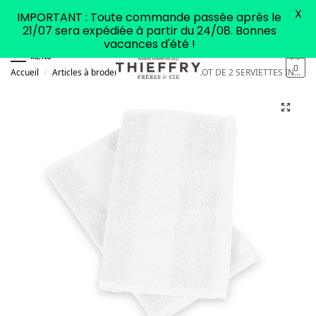
X
IMPORTANT : Toute commande passée après le
21/07 sera expédiée à partir du 24/08. Bonnes
vacances d'été !
MENU
0
Accueil
Articles à broder
Linge de bain
LOT DE 2 SERVIETTES INVITÉ À BORDER BLANC
/
/
/