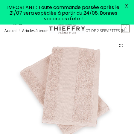
X
IMPORTANT : Toute commande passée après le
21/07 sera expédiée à partir du 24/08. Bonnes
vacances d'été !
MENU
0
Accueil
Articles à broder
Linge de bain
LOT DE 2 SERVIETTES INVITÉ À BORDER ROSE NUDE
/
/
/