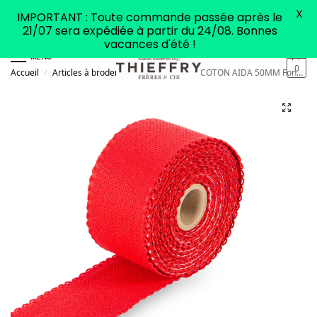
X
IMPORTANT : Toute commande passée après le
21/07 sera expédiée à partir du 24/08. Bonnes
vacances d'été !
MENU
0
Accueil
Articles à broder
Galon
GALON COTON AIDA 50MM Fond rouge / Feston rouge
/
/
/