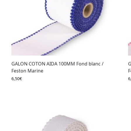
GALON COTON AIDA 100MM Fond blanc /
G
Feston Marine
F
6,50
€
6