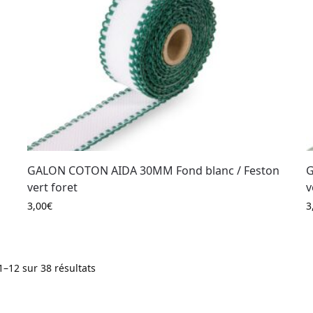
GALON COTON AIDA 30MM Fond blanc / Feston
G
vert foret
v
3,00
€
3
1–12 sur 38 résultats