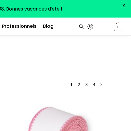
X
8. Bonnes vacances d'été !
Professionnels
Blog
0,00
€
0
Recherche
1
2
3
4