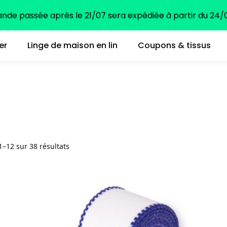
e passée après le 21/07 sera expédiée à partir du 24/0
er
Linge de maison en lin
Coupons & tissus
1–12 sur 38 résultats