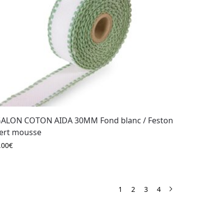
ALON COTON AIDA 30MM Fond blanc / Feston
ert mousse
,00
€
1
2
3
4