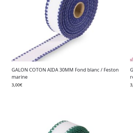
GALON COTON AIDA 30MM Fond blanc / Feston
G
marine
r
3,00
€
3