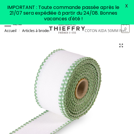
X
IMPORTANT : Toute commande passée après le
21/07 sera expédiée à partir du 24/08. Bonnes
vacances d'été !
MENU
0
Accueil
Articles à broder
Galon
GALON COTON AIDA 50MM Fond blanc / Feston vert mousse
/
/
/