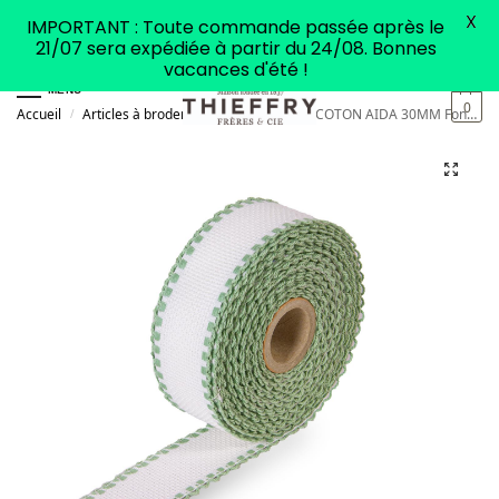
X
IMPORTANT : Toute commande passée après le
21/07 sera expédiée à partir du 24/08. Bonnes
vacances d'été !
MENU
0
Accueil
Articles à broder
Galon
GALON COTON AIDA 30MM Fond blanc / Feston vert mousse
/
/
/