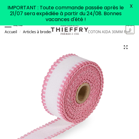
X
IMPORTANT : Toute commande passée après le
21/07 sera expédiée à partir du 24/08. Bonnes
vacances d'été !
MENU
0
Accueil
Articles à broder
Galon
GALON COTON AIDA 30MM Fond blanc / Feston rose
/
/
/