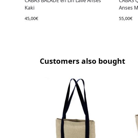
CABAS BALADE en Lin Lavé Anses
CABAS Q
Kaki
Anses M
45,00
€
55,00
€
Customers also bought