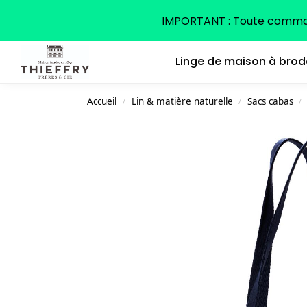
Search
IMPORTANT : Toute command
Linge de maison à brod
Accueil
Lin & matière naturelle
Sacs cabas
/
/
/