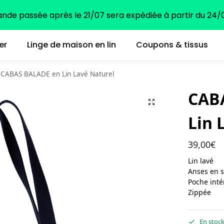
e passée après le 21/07 sera expédiée à partir du 24/0
er
Linge de maison en lin
Coupons & tissus
CABAS BALADE en Lin Lavé Naturel
CAB
Lin 
39,00
€
Lin lavé
Anses en 
Poche inté
Zippée
En stoc