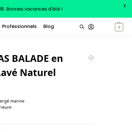
X
8. Bonnes vacances d'été !
Professionnels
Blog
0,00
€
0
Recherche
AS BALADE en
Lavé Naturel
sergé marine
rieure
k