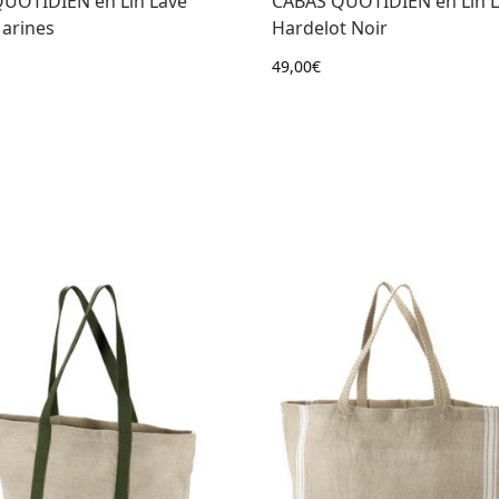
UOTIDIEN en Lin Lavé
CABAS QUOTIDIEN en Lin 
arines
Hardelot Noir
49,00
€