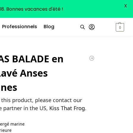
X
8. Bonnes vacances d'été !
Professionnels
Blog
0,00
€
0
Recherche
AS BALADE en
Lavé Anses
ines
 this product, please contact our
e partner in the US,
Kiss That Frog
.
sergé marine
rieure