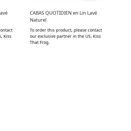
Lavé
CABAS QUOTIDIEN en Lin Lavé
CABA
Naturel
Mono
contact
To order this product, please contact
To or
S,
Kiss
our exclusive partner in the US,
Kiss
our e
That Frog
.
That 