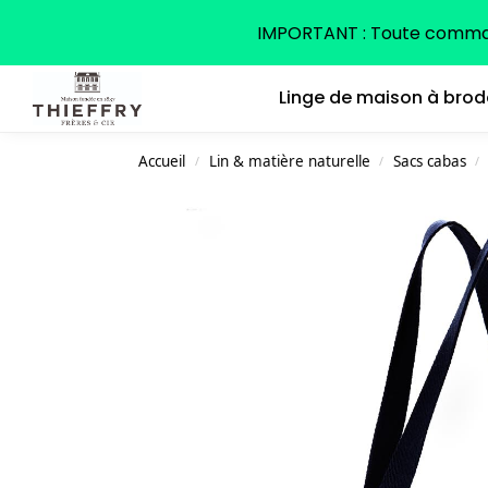
Search
IMPORTANT : Toute command
Linge de maison à brod
Accueil
Lin & matière naturelle
Sacs cabas
/
/
/