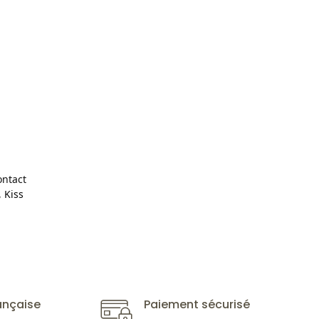
ontact
,
Kiss
ançaise
Paiement sécurisé