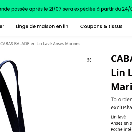
e passée après le 21/07 sera expédiée à partir du 24/0
er
Linge de maison en lin
Coupons & tissus
CABAS BALADE en Lin Lavé Anses Marines
CAB
Lin 
Mar
To order
exclusiv
Lin lavé
Anses en 
Poche inté