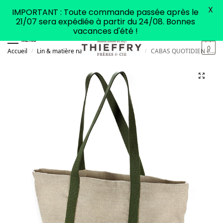
X
IMPORTANT : Toute commande passée après le
21/07 sera expédiée à partir du 24/08. Bonnes
vacances d'été !
MENU
0
Accueil
Lin & matière naturelle
Sacs cabas
CABAS QUOTIDIEN en Lin Lavé Anses Kaki
/
/
/