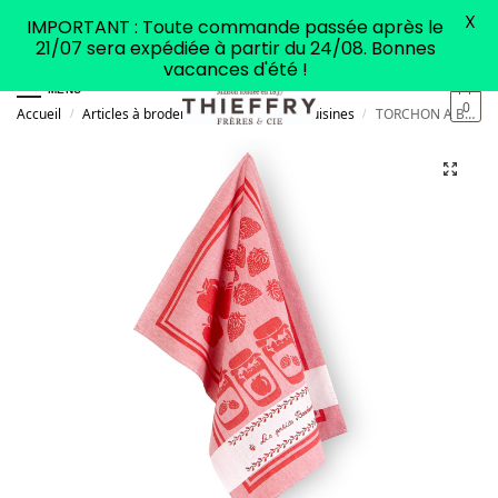
X
IMPORTANT : Toute commande passée après le
21/07 sera expédiée à partir du 24/08. Bonnes
vacances d'été !
MENU
0
Accueil
Articles à broder
Accessoires de cuisines
TORCHON A BRODER CONFITURE Rouge
/
/
/