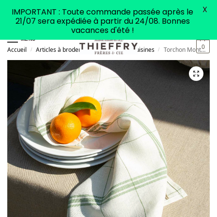
X
IMPORTANT : Toute commande passée après le
21/07 sera expédiée à partir du 24/08. Bonnes
vacances d'été !
MENU
0
Accueil
Articles à broder
Accessoires de cuisines
Torchon Montmartre à broder blanchi et vert
/
/
/