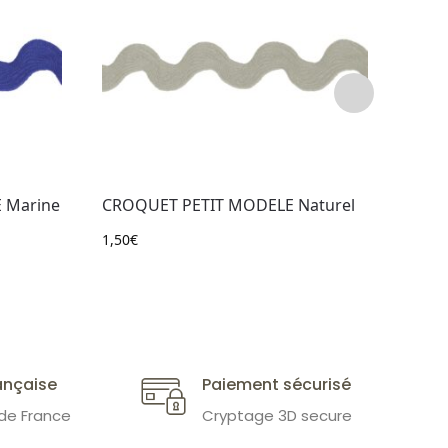
 Marine
CROQUET PETIT MODELE Naturel
CROQ
1,50
€
1,50
€
ançaise
Paiement sécurisé
 de France
Cryptage 3D secure