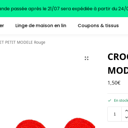
e passée après le 21/07 sera expédiée à partir du 24/0
er
Linge de maison en lin
Coupons & tissus
T PETIT MODELE Rouge
CRO
MOD
1,50
€
En stoc