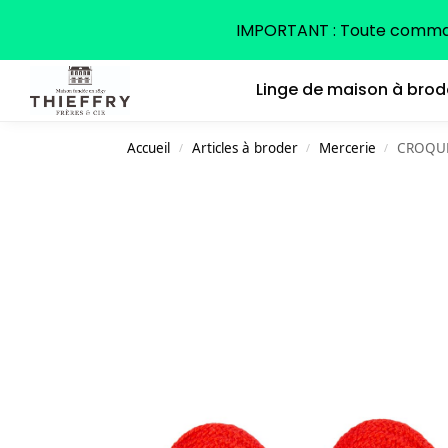
Search
IMPORTANT : Toute command
Linge de maison à brod
Accueil
Articles à broder
Mercerie
CROQUE
/
/
/