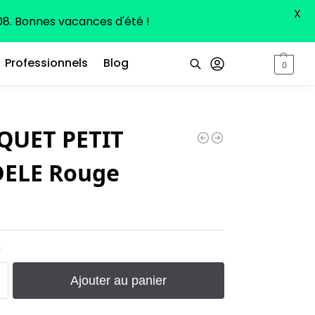
X
8. Bonnes vacances d'été !
Professionnels
Blog
0,00
€
0
Recherche
QUET PETIT
ELE Rouge
k
Ajouter au panier