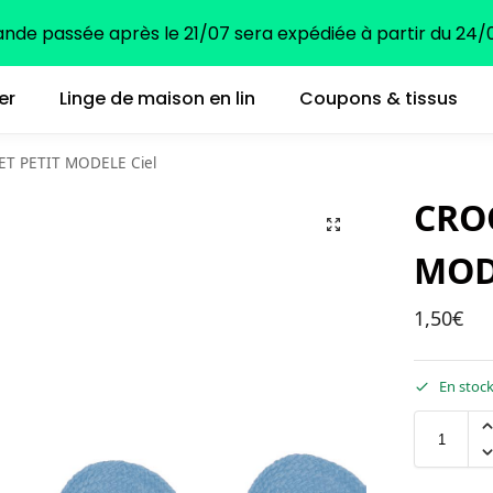
e passée après le 21/07 sera expédiée à partir du 24/0
er
Linge de maison en lin
Coupons & tissus
T PETIT MODELE Ciel
CRO
MOD
1,50
€
En stoc