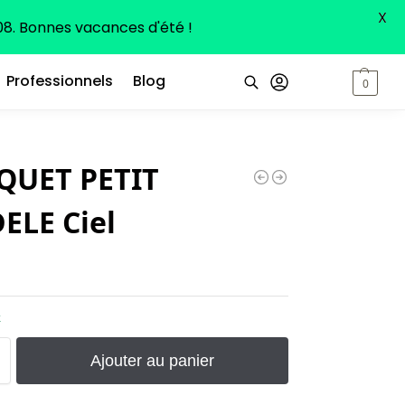
X
8. Bonnes vacances d'été !
Professionnels
Blog
0,00
€
0
Recherche
QUET PETIT
ELE Ciel
k
Ajouter au panier