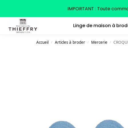
Search
IMPORTANT : Toute command
Linge de maison à brod
Accueil
Articles à broder
Mercerie
CROQUE
/
/
/