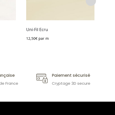
Bâch
Uni-Fil Ecru
32,00
12,50
€
par m
ançaise
Paiement sécurisé
 de France
Cryptage 3D secure