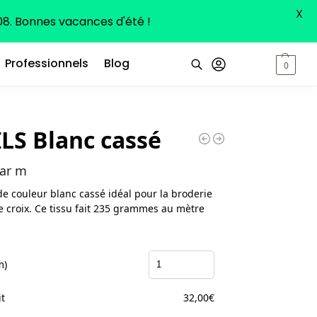
X
8. Bonnes vacances d'été !
Professionnels
Blog
0,00
€
0
Recherche
ILS Blanc cassé
ar m
 de couleur blanc cassé idéal pour la broderie
e croix. Ce tissu fait 235 grammes au mètre
m)
it
32,00
€