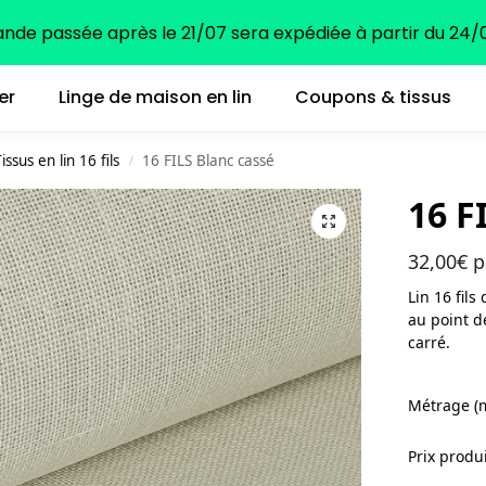
e passée après le 21/07 sera expédiée à partir du 24/0
er
Linge de maison en lin
Coupons & tissus
issus en lin 16 fils
16 FILS Blanc cassé
/
16 F
32,00
€
p
Lin 16 fils
au point d
carré.
Métrage (
Prix produ