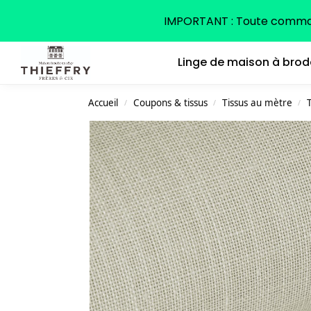
Search
IMPORTANT : Toute command
Linge de maison à brod
Accueil
Coupons & tissus
Tissus au mètre
T
/
/
/