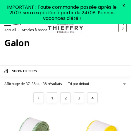
X
IMPORTANT : Toute commande passée après le
21/07 sera expédiée à partir du 24/08. Bonnes
vacances d'été !
MENU
0
Accueil
Articles à broder
Galon
Page 4
/
/
/
Galon
SHOW FILTERS
Affichage de 37–38 sur 38 résultats
1
2
3
4