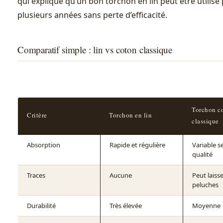
qui explique qu’un bon torchon en lin peut être utilis
plusieurs années sans perte d’efficacité.
Comparatif simple : lin vs coton classique
Torchon c
Critère
Torchon en lin
classique
Absorption
Rapide et régulière
Variable s
qualité
Traces
Aucune
Peut laiss
peluches
Durabilité
Très élevée
Moyenne