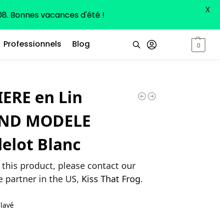
X
8. Bonnes vacances d'été !
Professionnels
Blog
0,00
€
0
Recherche
ERE en Lin
ND MODELE
elot Blanc
 this product, please contact our
e partner in the US,
Kiss That Frog
.
 lavé