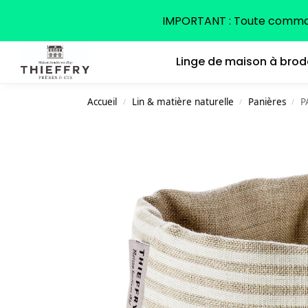
Search
IMPORTANT : Toute command
Linge de maison à brod
Accueil
Lin & matière naturelle
Panières
P
/
/
/