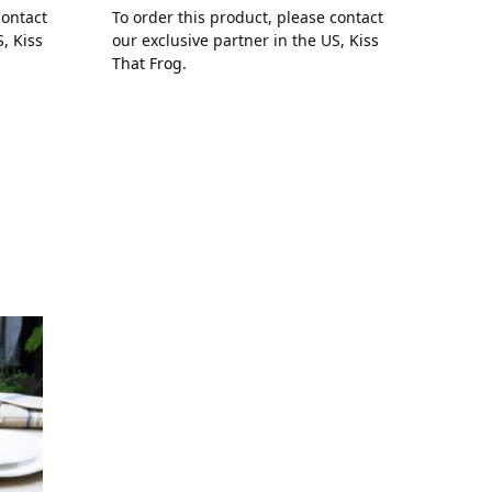
contact
To order this product, please contact
To or
S,
Kiss
our exclusive partner in the US,
Kiss
our e
That Frog
.
That 