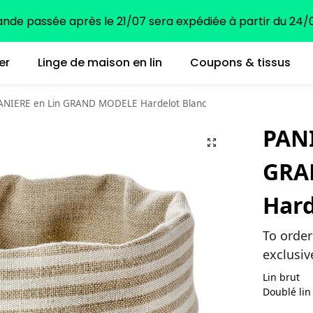
e passée après le 21/07 sera expédiée à partir du 24/0
er
Linge de maison en lin
Coupons & tissus
ANIERE en Lin GRAND MODELE Hardelot Blanc
PANI
GRA
Hard
To order
exclusiv
Lin brut
Doublé lin