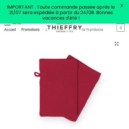
X
IMPORTANT : Toute commande passée après le
21/07 sera expédiée à partir du 24/08. Bonnes
vacances d'été !
MENU
0
Accueil
Promotions
Lot de 2 Gants de toilette Framboise
/
/