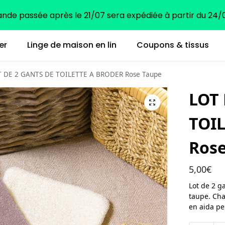
e passée après le 21/07 sera expédiée à partir du 24/0
er
Linge de maison en lin
Coupons & tissus
 DE 2 GANTS DE TOILETTE A BRODER Rose Taupe
LOT 
TOI
Rose
5,00
€
Lot de 2 g
taupe. Ch
en aida pe