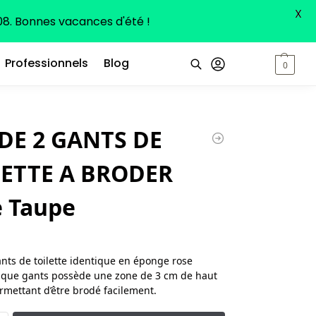
X
8. Bonnes vacances d'été !
Professionnels
Blog
0,00
€
0
Recherche
DE 2 GANTS DE
LETTE A BRODER
 Taupe
ants de toilette identique en éponge rose
aque gants possède une zone de 3 cm de haut
rmettant d’être brodé facilement.