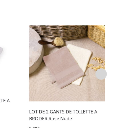
TE A
ENSE
ROSE
LOT DE 2 GANTS DE TOILETTE A
25,00
BRODER Rose Nude