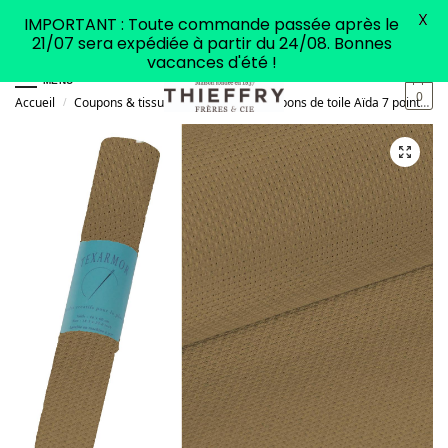
X
IMPORTANT : Toute commande passée après le
21/07 sera expédiée à partir du 24/08. Bonnes
vacances d'été !
MENU
0
Accueil
Coupons & tissus
Coupons
Coupons de toile Aïda 7 points (50x80cm)
/
/
/