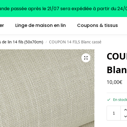
e passée après le 21/07 sera expédiée à partir du 24/0
er
Linge de maison en lin
Coupons & tissus
de lin 14 fils (50x70cm)
COUPON 14 FILS Blanc cassé
/
COU
Blan
10,00
€
En stoc