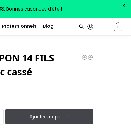
X
8. Bonnes vacances d'été !
Professionnels
Blog
0,00
€
0
Recherche
PON 14 FILS
c cassé
k
Ajouter au panier