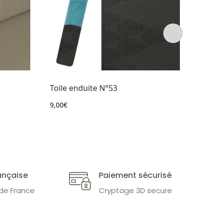
Toile enduite N°53
Toile
9,00
€
9,00
€
ançaise
Paiement sécurisé
 de France
Cryptage 3D secure