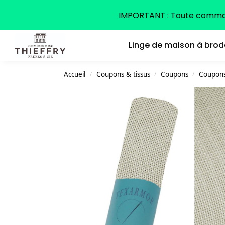
Search
IMPORTANT : Toute command
Linge de maison à brod
Accueil
Coupons & tissus
Coupons
Coupons 
/
/
/