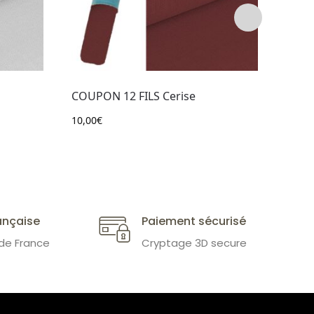
COUPON 12 FILS Cerise
COUP
10,00
€
10,00
ançaise
Paiement sécurisé
 de France
Cryptage 3D secure