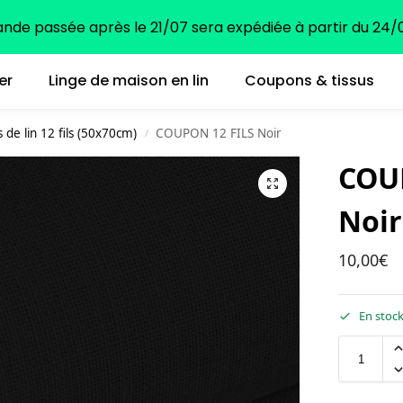
e passée après le 21/07 sera expédiée à partir du 24/0
er
Linge de maison en lin
Coupons & tissus
de lin 12 fils (50x70cm)
COUPON 12 FILS Noir
/
COU
Noir
10,00
€
En stoc