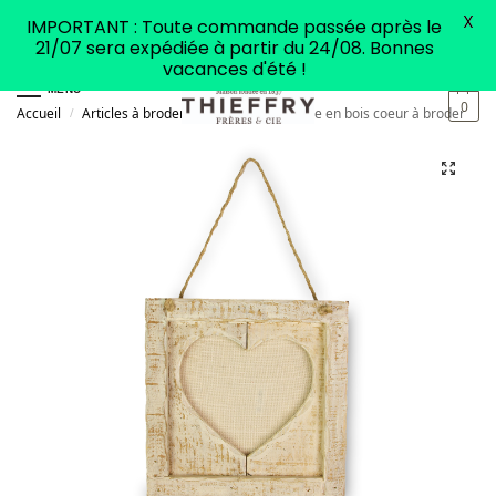
X
IMPORTANT : Toute commande passée après le
21/07 sera expédiée à partir du 24/08. Bonnes
vacances d'été !
MENU
0
Accueil
Articles à broder
Mercerie
Cadre en bois coeur à broder
/
/
/