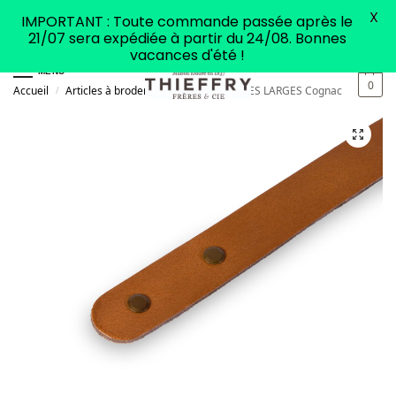
X
IMPORTANT : Toute commande passée après le
21/07 sera expédiée à partir du 24/08. Bonnes
vacances d'été !
MENU
0
Accueil
Articles à broder
Mercerie
ANSES LARGES Cognac
/
/
/