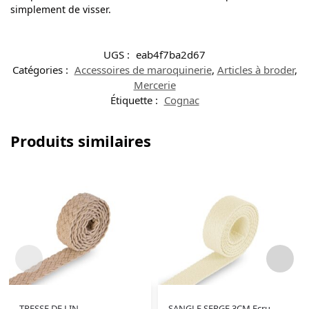
simplement de visser.
UGS :
eab4f7ba2d67
Catégories :
Accessoires de maroquinerie
,
Articles à broder
,
Mercerie
Étiquette :
Cognac
Produits similaires
TRESSE DE LIN
SANGLE SERGE 3CM Ecru