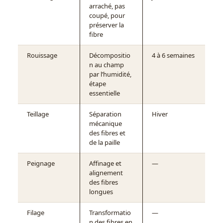
arraché, pas
coupé, pour
préserver la
fibre
Rouissage
Décompositio
4 à 6 semaines
n au champ
par l’humidité,
étape
essentielle
Teillage
Séparation
Hiver
mécanique
des fibres et
de la paille
Peignage
Affinage et
—
alignement
des fibres
longues
Filage
Transformatio
—
n des fibres en