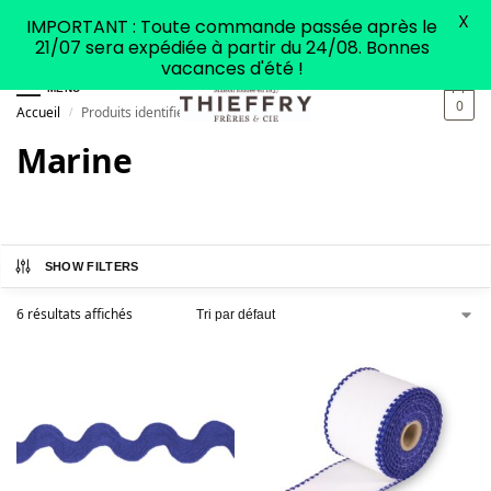
X
IMPORTANT : Toute commande passée après le
21/07 sera expédiée à partir du 24/08. Bonnes
vacances d'été !
MENU
0
Accueil
Produits identifiés “Marine”
/
Marine
SHOW FILTERS
6 résultats affichés