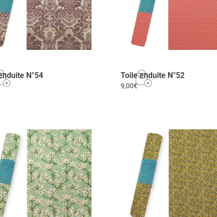
 enduite N°54
Toile enduite N°52
9,00
€