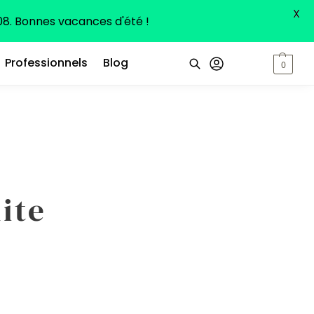
X
8. Bonnes vacances d'été !
Professionnels
Blog
0,00
€
0
Recherche
ite