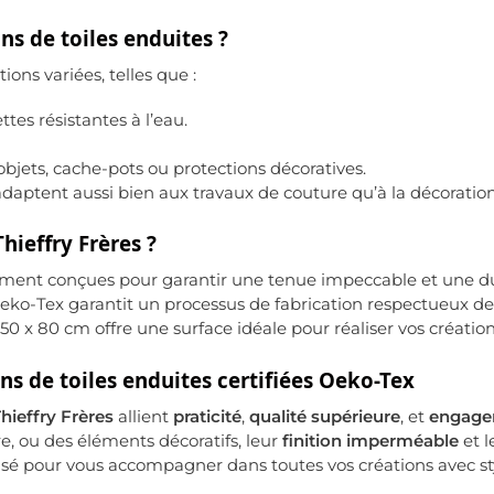
ns de toiles enduites ?
ions variées, telles que :
ttes résistantes à l’eau.
objets, cache-pots ou protections décoratives.
’adaptent aussi bien aux travaux de couture qu’à la décoration
hieffry Frères ?
sement conçues pour garantir une tenue impeccable et une d
 Oeko-Tex garantit un processus de fabrication respectueux d
50 x 80 cm offre une surface idéale pour réaliser vos création
ons de toiles enduites certifiées Oeko-Tex
hieffry Frères
allient
praticité
,
qualité supérieure
, et
engage
e, ou des éléments décoratifs, leur
finition imperméable
et l
sé pour vous accompagner dans toutes vos créations avec styl