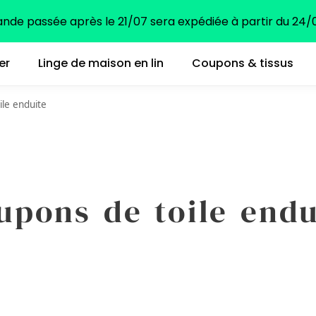
e passée après le 21/07 sera expédiée à partir du 24/0
er
Linge de maison en lin
Coupons & tissus
le enduite
upons de toile endu