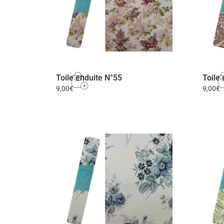
Toile enduite N°55
Toile
9,00
€
9,00
€