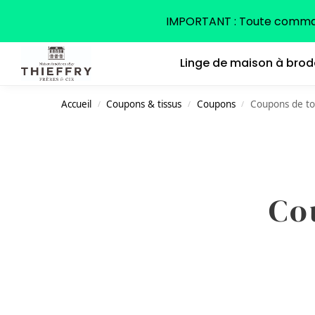
Search
IMPORTANT : Toute command
Linge de maison à brod
Accueil
Coupons & tissus
Coupons
Coupons de toi
/
/
/
Co