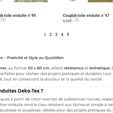
n toile enduite n°49
Coupon toile enduite n°47
9,00
€
1
2
3
4
5
 – Praticité et Style au Quotidien
ères
, au format
50 x 80 cm
, allient
résistance
et
esthétique
.
rfaites pour réaliser des projets pratiques et durables. Leur 
é, tout en conservant la douceur et la qualité du textile.
enduites Oeko-Tex ?
iqués à partir de coton exempt de substances nocives, respe
nition enduite rend le tissu résistant aux tâches et simple à 
 robustesse et souplesse, idéales pour des projets pratiques du