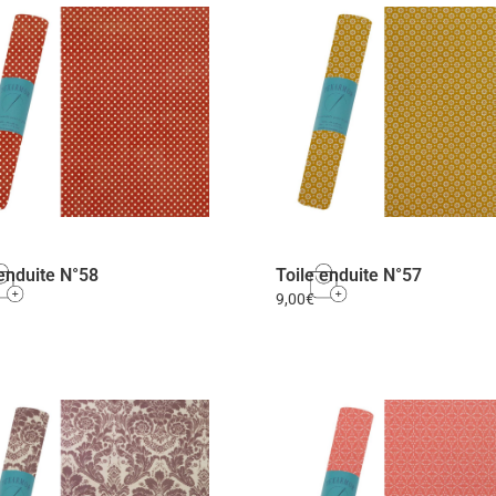
 enduite N°58
Toile enduite N°57
9,00
€