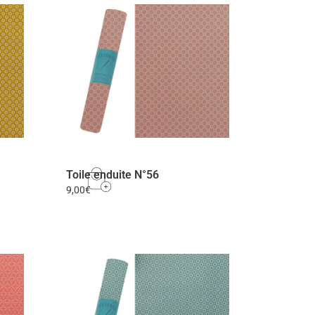
Toile enduite N°56
9,00
€