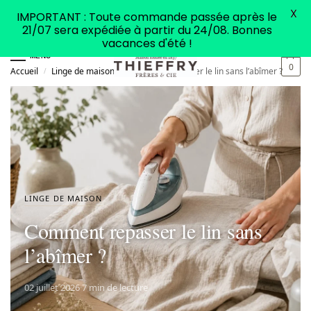
X
IMPORTANT : Toute commande passée après le
21/07 sera expédiée à partir du 24/08. Bonnes
vacances d'été !
MENU
0
Accueil
Linge de maison
Comment repasser le lin sans l’abîmer ?
/
/
LINGE DE MAISON
Comment repasser le lin sans
l’abîmer ?
02 juillet 2026
·
7 min de lecture